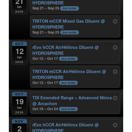
21
HYDROSPHERE
lun
Sep 21 – Sep 25
Jour entier
2026
TRITON mCCR Mixed Gas Diluent
@
HYDROSPHERE
Sep 21 – Sep 25
Jour entier
OCT
rEvo hCCR Air/Hélitrox Diluent
@
12
HYDROSPHERE
lun
Oct 12 – Oct 17
Jour entier
2026
TRITON mCCR Air/Hélitrox Diluent
@
HYDROSPHERE
Oct 12 – Oct 17
Jour entier
OCT
TDI Extended Range + Advanced Nitrox
19
@ Arcachon
lun
Oct 19 – Oct 24
Jour entier
2026
NOV
rEvo hCCR Air/Hélitrox Diluent
@
2
HYDROSPHERE