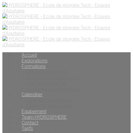
Accueil
Explorations
Formations
Les formations loisir
Les formations Mélanges
Les formations Tek
Les formations Recycleur
Calendrier
Calendrier des Stages
Calendrier des Sorties
Equipement
Team HYDROSPHERE
Contact
Tarifs