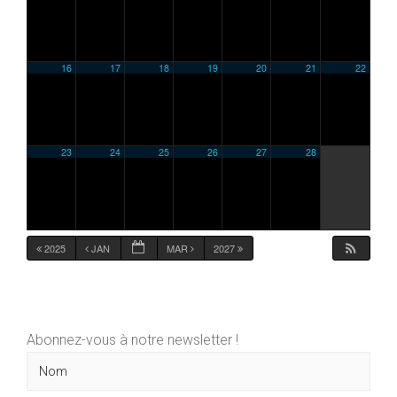
16
17
18
19
20
21
22
23
24
25
26
27
28
2025
JAN
MAR
2027
Abonnez-vous à notre newsletter !