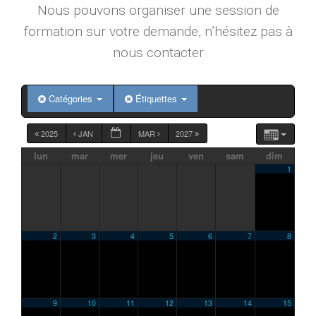
Nous pouvons organiser une session de
formation sur votre demande, n’hésitez pas à
nous contacter
Catégories
Étiquettes
2025
JAN
MAR
2027
lun
mar
mer
jeu
ven
sam
dim
1
2
3
4
5
6
7
8
9
10
11
12
13
14
15