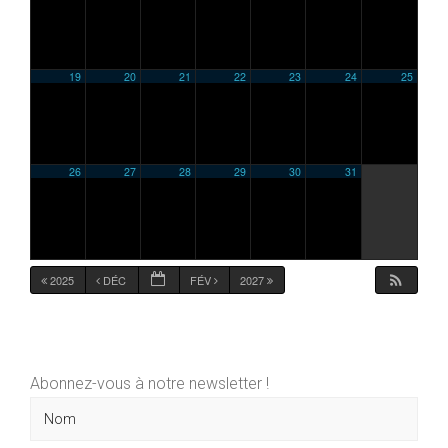
19
20
21
22
23
24
25
26
27
28
29
30
31
2025
DÉC
FÉV
2027
Abonnez-vous à notre newsletter !