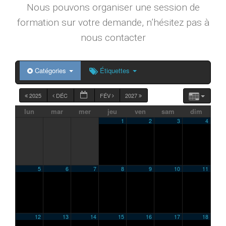
Nous pouvons organiser une session de
formation sur votre demande, n’hésitez pas à
nous contacter
Catégories
Étiquettes
2025
DÉC
FÉV
2027
lun
mar
mer
jeu
ven
sam
dim
1
2
3
4
5
6
7
8
9
10
11
12
13
14
15
16
17
18