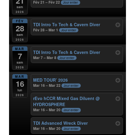
21
Fév 21 – Fév 22
Jour entier
sam
2026
FÉV
TDI Intro To Tech & Cavern Diver
28
Fév 28 – Mar 1
Jour entier
sam
2026
MAR
TDI Intro To Tech & Cavern Diver
7
Mar 7 – Mar 8
Jour entier
sam
2026
MAR
MED TOUR’ 2026
16
Mar 16 – Mar 22
Jour entier
lun
2026
rEvo hCCR Mixed Gas Diluent
@
HYDROSPHERE
Mar 16 – Mar 20
Jour entier
TDI Advanced Wreck Diver
Mar 16 – Mar 20
Jour entier