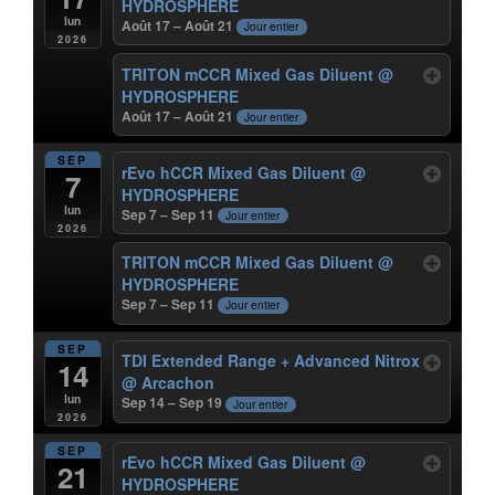
HYDROSPHERE
lun
Août 17 – Août 21
Jour entier
2026
TRITON mCCR Mixed Gas Diluent
@
HYDROSPHERE
Août 17 – Août 21
Jour entier
SEP
rEvo hCCR Mixed Gas Diluent
@
7
HYDROSPHERE
lun
Sep 7 – Sep 11
Jour entier
2026
TRITON mCCR Mixed Gas Diluent
@
HYDROSPHERE
Sep 7 – Sep 11
Jour entier
SEP
TDI Extended Range + Advanced Nitrox
14
@ Arcachon
lun
Sep 14 – Sep 19
Jour entier
2026
SEP
rEvo hCCR Mixed Gas Diluent
@
21
HYDROSPHERE