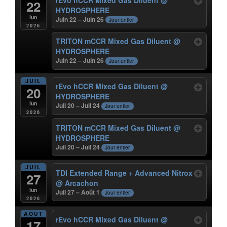
22
HYDROSPHERE
lun
Juin 22 – Juin 26
Jour entier
2026
TRITON mCCR Mixed Gas Diluent
@
HYDROSPHERE
Juin 22 – Juin 26
Jour entier
JUIL
rEvo hCCR Mixed Gas Diluent
@
20
HYDROSPHERE
lun
Juil 20 – Juil 24
Jour entier
2026
TRITON mCCR Mixed Gas Diluent
@
HYDROSPHERE
Juil 20 – Juil 24
Jour entier
JUIL
TDI Extended Range + Advanced Nitrox
27
@ Arcachon
lun
Juil 27 – Août 1
Jour entier
2026
AOÛT
rEvo hCCR Mixed Gas Diluent
@
17