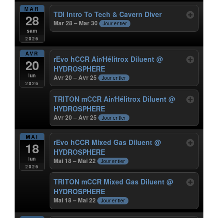
MAR
TDI Intro To Tech & Cavern Diver
28
Mar 28 – Mar 30
Jour entier
sam
2026
AVR
rEvo hCCR Air/Hélitrox Diluent
@
20
HYDROSPHERE
lun
Avr 20 – Avr 25
Jour entier
2026
TRITON mCCR Air/Hélitrox Diluent
@
HYDROSPHERE
Avr 20 – Avr 25
Jour entier
MAI
rEvo hCCR Mixed Gas Diluent
@
18
HYDROSPHERE
lun
Mai 18 – Mai 22
Jour entier
2026
TRITON mCCR Mixed Gas Diluent
@
HYDROSPHERE
Mai 18 – Mai 22
Jour entier