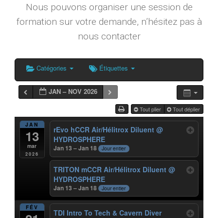
Nous pouvons organiser une session de
formation sur votre demande, n’hésitez pas à
nous contacter
Catégories
Étiquettes
JAN – NOV 2026
Tout plier
Tout déplier
JAN
rEvo hCCR Air/Hélitrox Diluent
@
13
HYDROSPHERE
mar
Jan 13 – Jan 18
Jour entier
2026
TRITON mCCR Air/Hélitrox Diluent
@
HYDROSPHERE
Jan 13 – Jan 18
Jour entier
FÉV
TDI Intro To Tech & Cavern Diver