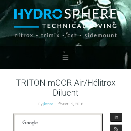
TRITON mCCR Air/Hélitrox
Diluent
By
jkenee
février 12, 2018