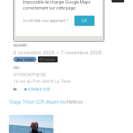
Impossible de charger Google Maps
correctement sur cette page.
OK
Ce site Web vous appartient ?
QUAND :
2 novembre 2026 – 7 novembre 2026
Jour entier
Repeats
OÙ :
HYDROSPHERE
14 rue du Port 33470 Le Teich
STAGES CCR
Stage Triton CCR diluant Air
/Hélitrox