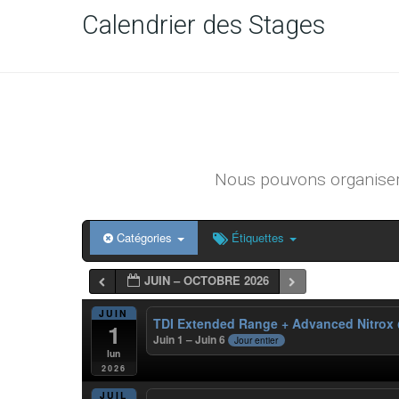
Calendrier des Stages
Nous pouvons organiser 
Catégories
Étiquettes
JUIN – OCTOBRE 2026
JUIN
TDI Extended Range + Advanced Nitrox
1
Juin 1 – Juin 6
Jour entier
lun
2026
JUIL