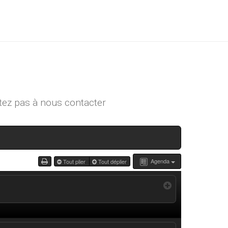
tez pas à
nous contacter
Agenda
Tout plier
Tout déplier