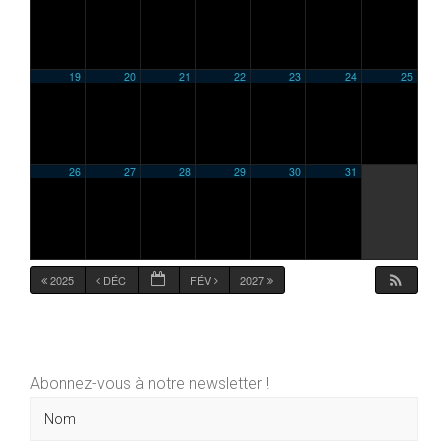
19
20
21
22
23
24
25
26
27
28
29
30
31
2025
DÉC
FÉV
2027
Abonnez-vous à notre newsletter !