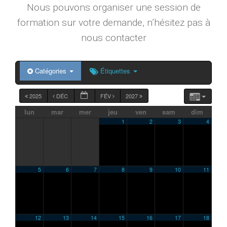
Nous pouvons organiser une session de
formation sur votre demande, n’hésitez pas à
nous contacter
Catégories
Étiquettes
2025
DÉC
FÉV
2027
lun
mar
mer
jeu
ven
sam
dim
1
2
3
4
5
6
7
8
9
10
11
12
13
14
15
16
17
18