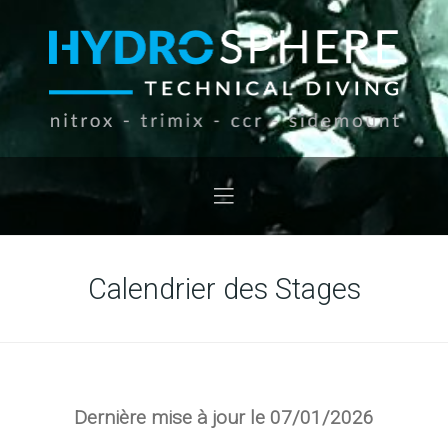
Calendrier des Stages
Dernière mise à jour le 07/01/2026