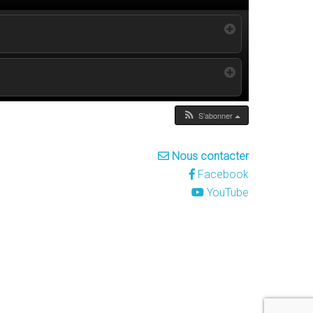
S’abonner
Nous contacter
Facebook
YouTube