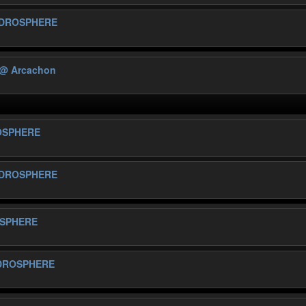
DROSPHERE
@ Arcachon
OSPHERE
DROSPHERE
SPHERE
DROSPHERE