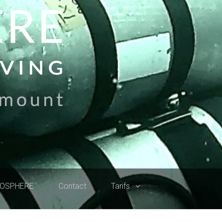
ROSPHERE
Contact
Tarifs