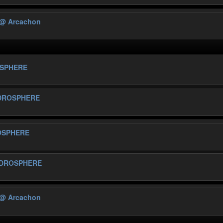
@ Arcachon
SPHERE
DROSPHERE
OSPHERE
DROSPHERE
@ Arcachon