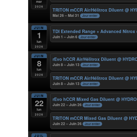
mar
2026
TRITON mCCR Air/Hélitrox Diluent
@ HY
Mai 26 – Mai 31
Jour entier
JUIN
TDI Extended Range + Advanced Nitrox
1
Juin 1 – Juin 6
Jour entier
lun
2026
JUIN
rEvo hCCR Air/Hélitrox Diluent
@ HYDR
8
Juin 8 – Juin 13
Jour entier
lun
2026
TRITON mCCR Air/Hélitrox Diluent
@ HY
Juin 8 – Juin 13
Jour entier
JUIN
rEvo hCCR Mixed Gas Diluent
@ HYDRO
22
Juin 22 – Juin 26
Jour entier
lun
2026
TRITON mCCR Mixed Gas Diluent
@ HY
Juin 22 – Juin 26
Jour entier
JUIL