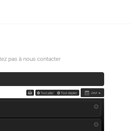
tez pas à
nous contacter
Jour
Tout plier
Tout déplier