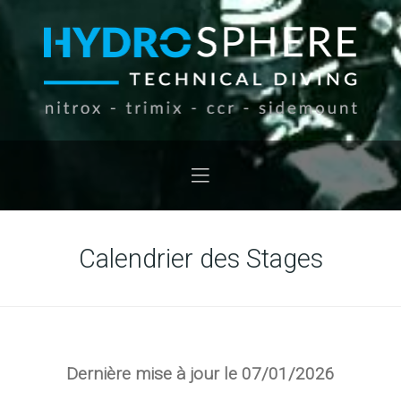
Calendrier des Stages
Dernière mise à jour le 07/01/2026