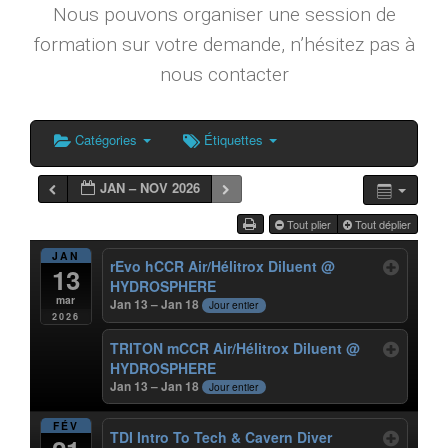
Nous pouvons organiser une session de
formation sur votre demande, n’hésitez pas à
nous contacter
Catégories
Étiquettes
JAN – NOV 2026
Tout plier
Tout déplier
JAN
rEvo hCCR Air/Hélitrox Diluent
@
13
HYDROSPHERE
mar
Jan 13 – Jan 18
Jour entier
2026
TRITON mCCR Air/Hélitrox Diluent
@
HYDROSPHERE
Jan 13 – Jan 18
Jour entier
FÉV
TDI Intro To Tech & Cavern Diver