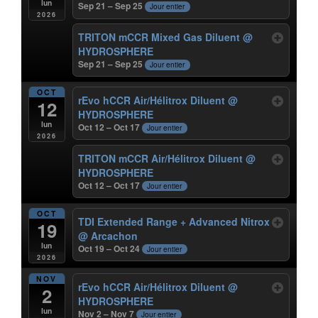
lun
Sep 21 – Sep 25
Jour entier
2026
TRITON mCCR Mixed Gas Diluent
@
HYDROSPHERE
Sep 21 – Sep 25
Jour entier
OCT
rEvo hCCR Air/Hélitrox Diluent
@
12
HYDROSPHERE
lun
Oct 12 – Oct 17
Jour entier
2026
TRITON mCCR Air/Hélitrox Diluent
@
HYDROSPHERE
Oct 12 – Oct 17
Jour entier
OCT
TDI Extended Range + Advanced Nitrox
19
@ Arcachon
lun
Oct 19 – Oct 24
Jour entier
2026
NOV
rEvo hCCR Air/Hélitrox Diluent
@
2
HYDROSPHERE
lun
Nov 2 – Nov 7
Jour entier