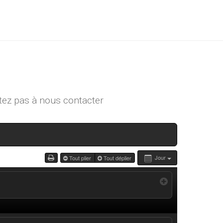
tez pas à
nous contacter
Jour
Tout plier
Tout déplier