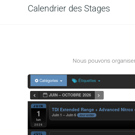
Calendrier des Stages
Nous pouvons organiser 
Catégories
Étiquettes
JUIN – OCTOBRE 2026
JUIN
TDI Extended Range + Advanced Nitrox
1
Juin 1 – Juin 6
Jour entier
lun
2026
JUIL