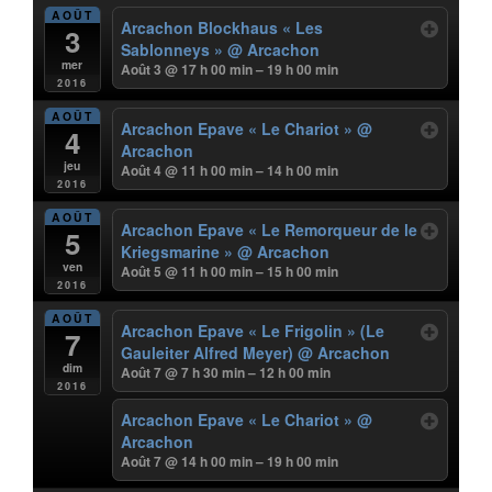
AOÛT
Arcachon Blockhaus « Les
3
Sablonneys »
@ Arcachon
mer
Août 3 @ 17 h 00 min – 19 h 00 min
2016
AOÛT
Arcachon Epave « Le Chariot »
@
4
Arcachon
jeu
Août 4 @ 11 h 00 min – 14 h 00 min
2016
AOÛT
Arcachon Epave « Le Remorqueur de le
5
Kriegsmarine »
@ Arcachon
ven
Août 5 @ 11 h 00 min – 15 h 00 min
2016
AOÛT
Arcachon Epave « Le Frigolin » (Le
7
Gauleiter Alfred Meyer)
@ Arcachon
dim
Août 7 @ 7 h 30 min – 12 h 00 min
2016
Arcachon Epave « Le Chariot »
@
Arcachon
Août 7 @ 14 h 00 min – 19 h 00 min