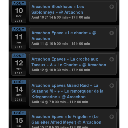
AOÛT
Arcachon Blockhaus « Les
10
Sablonneys »
@ Arcachon
mer
Août 10 @ 14 h 00 min – 17 h 00 min
2016
AOÛT
Arcachon Epave « Le chariot »
@
11
Arcachon
jeu
Août 11 @ 10 h 00 min – 15 h 00 min
2016
AOÛT
Arcachon Epaves « La croche aux
12
Tacaux » & « Le Chariot »
@ Arcachon
ven
Août 12 @ 10 h 30 min – 17 h 00 min
2016
AOÛT
Arcachon Epaves Grand Raid « La
14
Suzanne M » + « Le remorqueur de la
dim
Kriegsmarine »
@ Arcachon
2016
Août 14 @ 7 h 00 min – 11 h 00 min
AOÛT
Arcachon Epave « le Frigolin » (Le
15
Gauleiter Alfred Meyer)
@ Arcachon
lun
Août 15 @ 8 h 00 min – 12 h 00 min