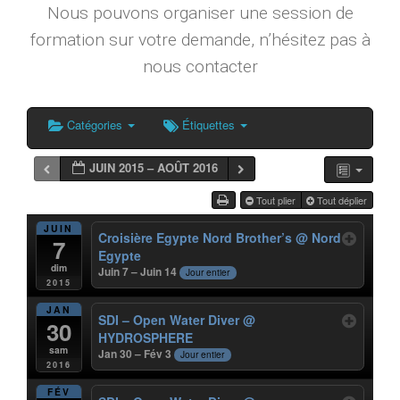
Nous pouvons organiser une session de
formation sur votre demande, n’hésitez pas à
nous contacter
Catégories
Étiquettes
JUIN 2015 – AOÛT 2016
Tout plier
Tout déplier
JUIN
Croisière Egypte Nord Brother’s
@ Nord
7
Egypte
dim
Juin 7 – Juin 14
Jour entier
2015
JAN
SDI – Open Water Diver
@
30
HYDROSPHERE
sam
Jan 30 – Fév 3
Jour entier
2016
FÉV