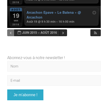
2016
AOÛT
Arcachon Epave « Le Balena »
@
19
Arcachon
ven
Août 19 @ 9 h 30 min – 16 h 00 min
2016
JUIN 2015 – AOÛT 2016
Abonnez-vous à notre newsletter !